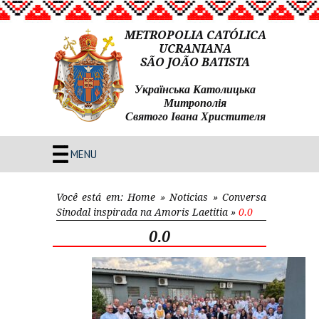
METROPOLIA CATÓLICA
UCRANIANA
SÃO JOÃO BATISTA
Українська Католицька
Митрополія
Святого Івана Христителя
MENU
Você está em:
Home
»
Noticias
»
Conversa
Sinodal inspirada na Amoris Laetitia
»
0.0
0.0