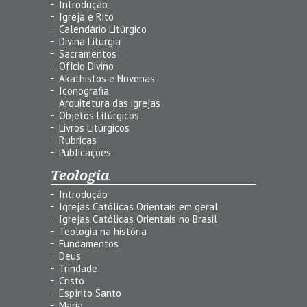
Introdução
Igreja e Rito
Calendário Litúrgico
Divina Liturgia
Sacramentos
Ofício Divino
Akathistos e Novenas
Iconografia
Arquitetura das igrejas
Objetos Litúrgicos
Livros Litúrgicos
Rubricas
Publicações
Teologia
Introdução
Igrejas Católicas Orientais em geral
Igrejas Católicas Orientais no Brasil
Teologia na história
Fundamentos
Deus
Trindade
Cristo
Espírito Santo
Maria