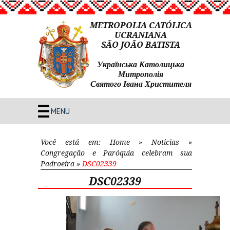
METROPOLIA CATÓLICA
UCRANIANA
SÃO JOÃO BATISTA
Українська Католицька
Митрополія
Святого Івана Христителя
MENU
Você está em:
Home
»
Noticias
»
Congregação e Paróquia celebram sua
Padroeira
»
DSC02339
DSC02339