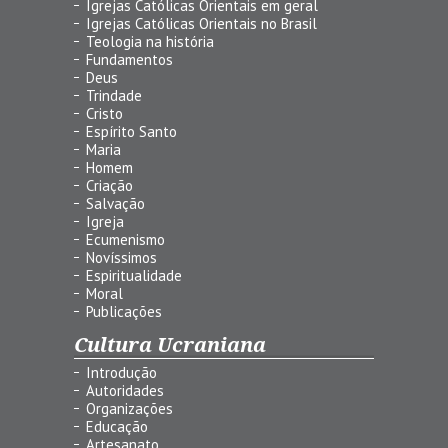
Igrejas Católicas Orientais em geral
Igrejas Católicas Orientais no Brasil
Teologia na história
Fundamentos
Deus
Trindade
Cristo
Espírito Santo
Maria
Homem
Criação
Salvação
Igreja
Ecumenismo
Novíssimos
Espiritualidade
Moral
Publicações
Cultura Ucraniana
Introdução
Autoridades
Organizações
Educação
Artesanato