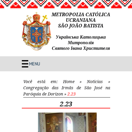
METROPOLIA CATÓLICA
UCRANIANA
SÃO JOÃO BATISTA
Українська Католицька
Митрополія
Святого Івана Христителя
MENU
Você está em:
Home
»
Noticias
»
Congregação das Irmãs de São José na
Paróquia de Dorizon
»
2.23
2.23