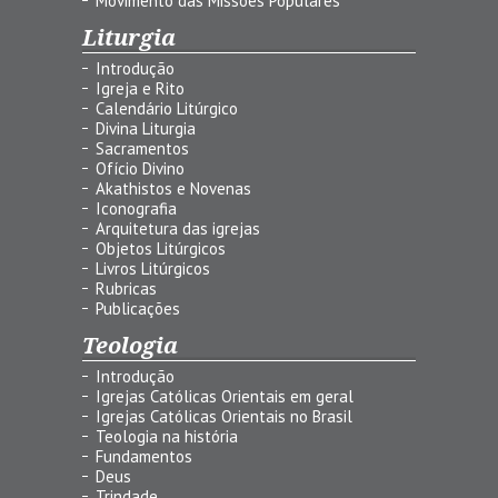
Movimento das Missões Populares
Liturgia
Introdução
Igreja e Rito
Calendário Litúrgico
Divina Liturgia
Sacramentos
Ofício Divino
Akathistos e Novenas
Iconografia
Arquitetura das igrejas
Objetos Litúrgicos
Livros Litúrgicos
Rubricas
Publicações
Teologia
Introdução
Igrejas Católicas Orientais em geral
Igrejas Católicas Orientais no Brasil
Teologia na história
Fundamentos
Deus
Trindade