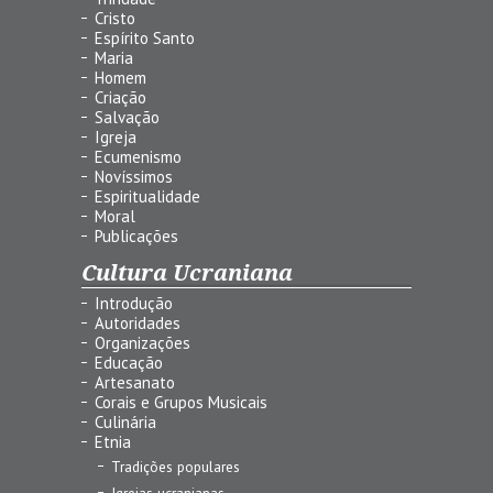
Cristo
Espírito Santo
Maria
Homem
Criação
Salvação
Igreja
Ecumenismo
Novíssimos
Espiritualidade
Moral
Publicações
Cultura Ucraniana
Introdução
Autoridades
Organizações
Educação
Artesanato
Corais e Grupos Musicais
Culinária
Etnia
Tradições populares
Igrejas ucranianas