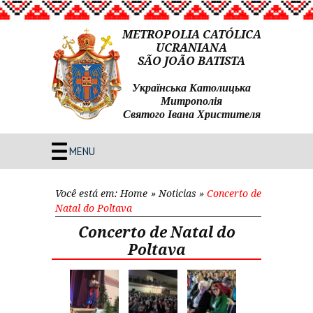
METROPOLIA CATÓLICA
UCRANIANA
SÃO JOÃO BATISTA
Українська Католицька
Митрополія
Святого Івана Христителя
MENU
Você está em:
Home
»
Noticias
»
Concerto de
Natal do Poltava
Concerto de Natal do
Poltava