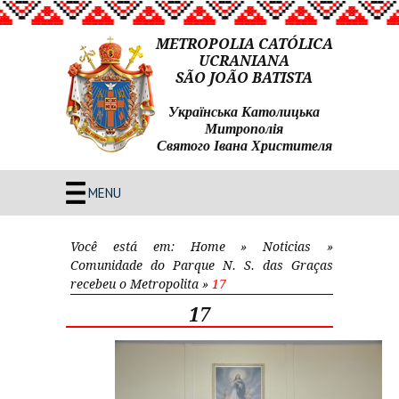
METROPOLIA CATÓLICA
UCRANIANA
SÃO JOÃO BATISTA
Українська Католицька
Митрополія
Святого Івана Христителя
MENU
Você está em:
Home
»
Noticias
»
Comunidade do Parque N. S. das Graças
recebeu o Metropolita
»
17
17