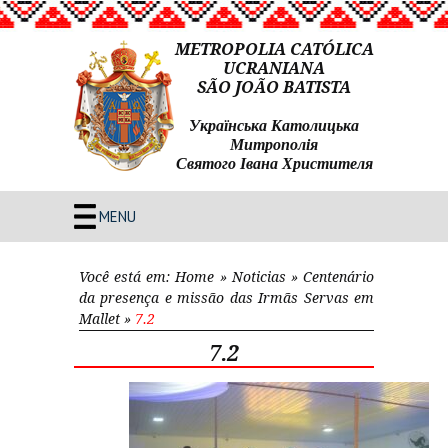
METROPOLIA CATÓLICA
UCRANIANA
SÃO JOÃO BATISTA
Українська Католицька
Митрополія
Святого Івана Христителя
MENU
Você está em:
Home
»
Noticias
»
Centenário
da presença e missão das Irmãs Servas em
Mallet
»
7.2
7.2