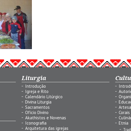
Liturgia
Cult
Introdução
Intro
Igreja e Rito
Autor
Calendário Litúrgico
Organ
Divina Liturgia
Educa
Sacramentos
Artes
Ofício Divino
Corais
Akathistos e Novenas
Culiná
Iconografia
Etnia
Arquitetura das igrejas
Trad