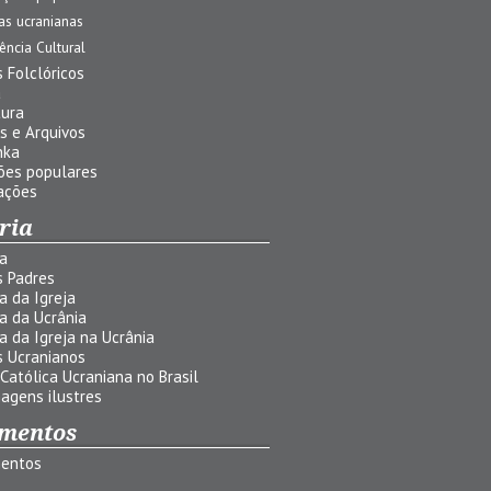
jas ucranianas
uência Cultural
 Folclóricos
a
tura
s e Arquivos
nka
ões populares
ações
ria
ia
s Padres
ia da Igreja
ia da Ucrânia
ia da Igreja na Ucrânia
s Ucranianos
 Católica Ucraniana no Brasil
agens ilustres
mentos
entos