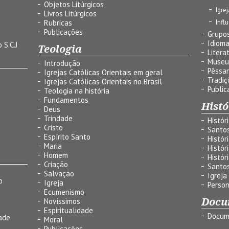
Objetos Litúrgicos
Igre
Livros Litúrgicos
Infl
Rubricas
Publicações
Grupos
Idiom
 S.C.J
Teologia
Litera
Museu
Introdução
Pêssa
Igrejas Católicas Orientais em geral
Tradiç
Igrejas Católicas Orientais no Brasil
Public
Teologia na história
Fundamentos
Histó
Deus
Trindade
Histór
Cristo
Santo
Espírito Santo
Histór
Maria
Histór
Homem
Histór
Criação
Santo
Salvação
Igreja
o
Igreja
Person
Ecumenismo
Docu
Novíssimos
Espiritualidade
Docum
ade
Moral
Publicações