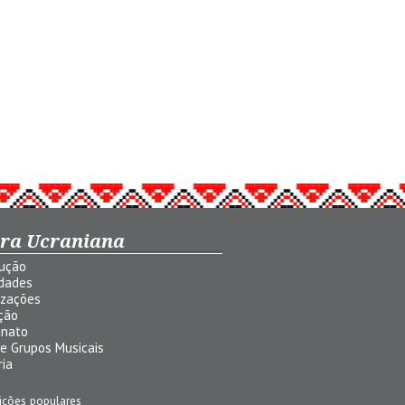
ura Ucraniana
dução
idades
izações
ção
anato
 e Grupos Musicais
ria
ições populares