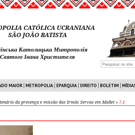
POLIA CATÓLICA UCRANIANA
SÃO JOÃO BATISTA
їнська Католицька Митрополія
Святого Івана Христителя
ADO MAIOR
METROPOLIA
EPARQUIA
DIREITO
BOLETIM
MÍDIA
tenário da presença e missão das Irmãs Servas em Mallet
»
7.1