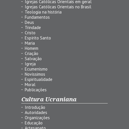
Igrejas Católicas Orientais em geral
Igrejas Católicas Orientais no Brasil
Teologia na história
Fundamentos
Deus
Trindade
Cristo
Espírito Santo
Maria
Homem
Criação
Salvação
Igreja
Ecumenismo
Novíssimos
Espiritualidade
Moral
Publicações
Cultura Ucraniana
Introdução
Autoridades
Organizações
Educação
Artesanato