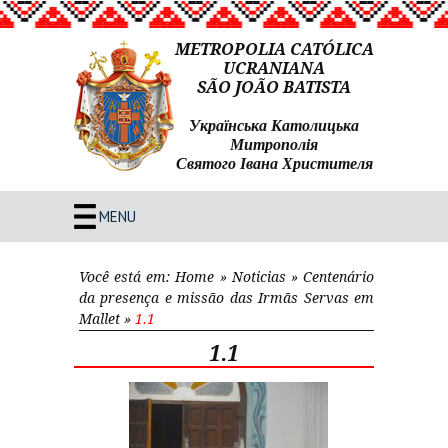
METROPOLIA CATÓLICA
UCRANIANA
SÃO JOÃO BATISTA
Українська Католицька
Митрополія
Святого Івана Христителя
MENU
Você está em:
Home
»
Noticias
»
Centenário
da presença e missão das Irmãs Servas em
Mallet
»
1.1
1.1