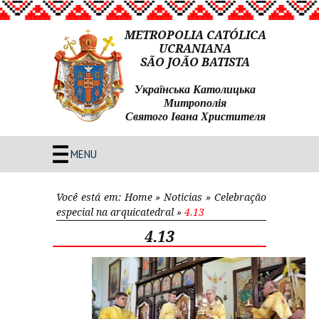
METROPOLIA CATÓLICA
UCRANIANA
SÃO JOÃO BATISTA
Українська Католицька
Митрополія
Святого Івана Христителя
MENU
Você está em:
Home
»
Noticias
»
Celebração
especial na arquicatedral
»
4.13
4.13