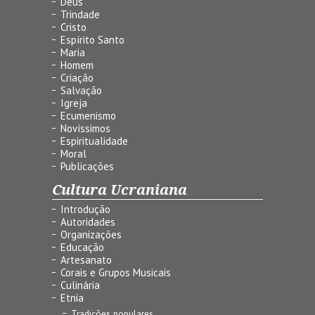
Deus
Trindade
Cristo
Espírito Santo
Maria
Homem
Criação
Salvação
Igreja
Ecumenismo
Novíssimos
Espiritualidade
Moral
Publicações
Cultura Ucraniana
Introdução
Autoridades
Organizações
Educação
Artesanato
Corais e Grupos Musicais
Culinária
Etnia
Tradições populares