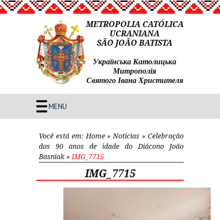
METROPOLIA CATÓLICA
UCRANIANA
SÃO JOÃO BATISTA
Українська Католицька
Митрополія
Святого Івана Христителя
MENU
Você está em:
Home
»
Noticias
»
Celebração
dos 90 anos de idade do Diácono João
Basniak
»
IMG_7715
IMG_7715