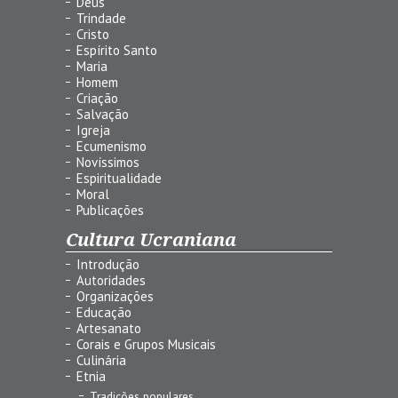
Deus
Trindade
Cristo
Espírito Santo
Maria
Homem
Criação
Salvação
Igreja
Ecumenismo
Novíssimos
Espiritualidade
Moral
Publicações
Cultura Ucraniana
Introdução
Autoridades
Organizações
Educação
Artesanato
Corais e Grupos Musicais
Culinária
Etnia
Tradições populares