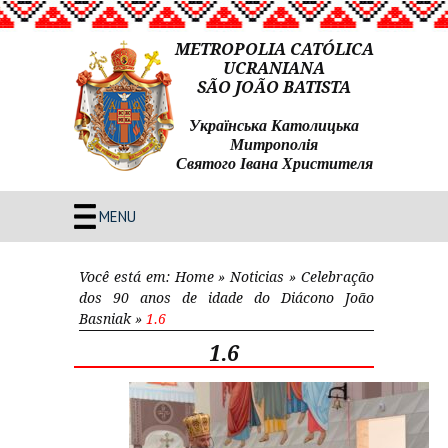
METROPOLIA CATÓLICA
UCRANIANA
SÃO JOÃO BATISTA
Українська Католицька
Митрополія
Святого Івана Христителя
MENU
Você está em:
Home
»
Noticias
»
Celebração
dos 90 anos de idade do Diácono João
Basniak
»
1.6
1.6