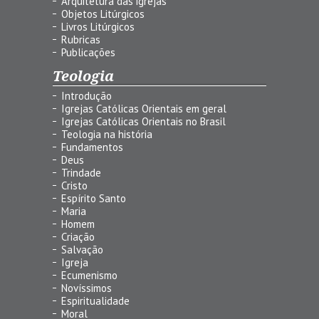
Arquitetura das igrejas
Objetos Litúrgicos
Livros Litúrgicos
Rubricas
Publicações
Teologia
Introdução
Igrejas Católicas Orientais em geral
Igrejas Católicas Orientais no Brasil
Teologia na história
Fundamentos
Deus
Trindade
Cristo
Espírito Santo
Maria
Homem
Criação
Salvação
Igreja
Ecumenismo
Novíssimos
Espiritualidade
Moral