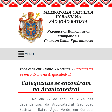
METROPOLIA CATÓLICA
UCRANIANA
SÃO JOÃO BATISTA
Українська Католицька
Митрополія
Святого Івана Христителя
MENU
Você está em:
Home
»
Noticias
»
Catequistas
se encontram na Arquicatedral
Catequistas se encontram
na Arquicatedral
No dia 27 de abril de 2024, nas
dependências da Arquicatedral São João
Batista – Bairro Água Verde, em Curitiba,