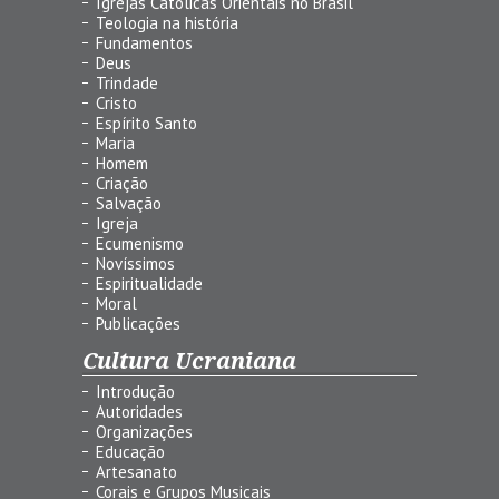
Igrejas Católicas Orientais no Brasil
Teologia na história
Fundamentos
Deus
Trindade
Cristo
Espírito Santo
Maria
Homem
Criação
Salvação
Igreja
Ecumenismo
Novíssimos
Espiritualidade
Moral
Publicações
Cultura Ucraniana
Introdução
Autoridades
Organizações
Educação
Artesanato
Corais e Grupos Musicais