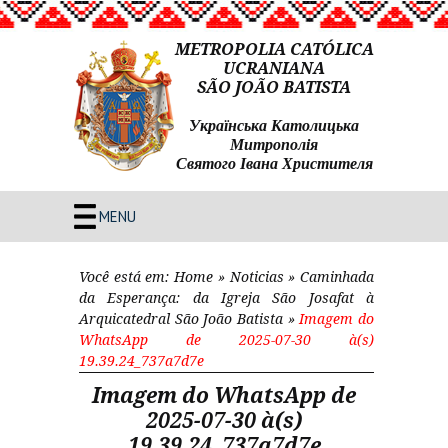
METROPOLIA CATÓLICA
UCRANIANA
SÃO JOÃO BATISTA
Українська Католицька
Митрополія
Святого Івана Христителя
MENU
Você está em:
Home
»
Noticias
»
Caminhada
da Esperança: da Igreja São Josafat à
Arquicatedral São João Batista
»
Imagem do
WhatsApp de 2025-07-30 à(s)
19.39.24_737a7d7e
Imagem do WhatsApp de
2025-07-30 à(s)
19.39.24_737a7d7e