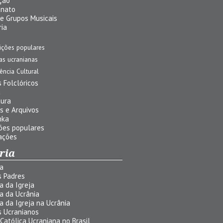
ção
anato
 e Grupos Musicais
ria
ições populares
jas ucranianas
uência Cultural
 Folclóricos
a
tura
s e Arquivos
nka
ões populares
ações
ria
ia
s Padres
ia da Igreja
ia da Ucrânia
ia da Igreja na Ucrânia
s Ucranianos
 Católica Ucraniana no Brasil