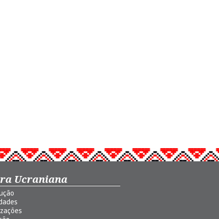
ura Ucraniana
dução
idades
izações