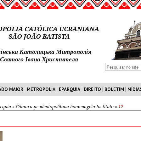
POLIA CATÓLICA UCRANIANA
SÃO JOÃO BATISTA
їнська Католицька Митрополія
Святого Івана Христителя
ADO MAIOR
METROPOLIA
EPARQUIA
DIREITO
BOLETIM
MÍDIA
rquia
»
Câmara prudentopolitana homenageia Instituto
»
12