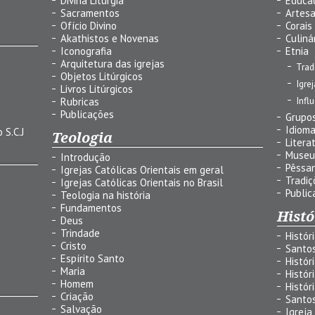
Divina Liturgia
Educa
Sacramentos
Artes
Ofício Divino
Corais
Akathistos e Novenas
Culiná
Iconografia
Etnia
Arquitetura das igrejas
Trad
Objetos Litúrgicos
Igre
Livros Litúrgicos
Infl
Rubricas
Publicações
Grupos
Idiom
 S.C.J
Teologia
Litera
Museu
Introdução
Pêssa
Igrejas Católicas Orientais em geral
Tradiç
Igrejas Católicas Orientais no Brasil
Public
Teologia na história
Fundamentos
Histó
Deus
Trindade
Histór
Cristo
Santo
Espírito Santo
Histór
Maria
Histór
Homem
Histór
Criação
Santo
Salvação
Igreja