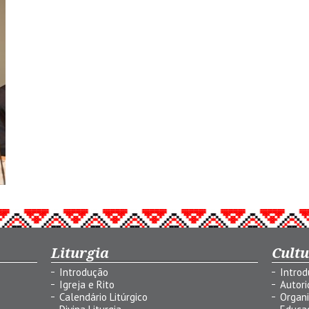
Liturgia
Cult
Introdução
Intro
Igreja e Rito
Autor
Calendário Litúrgico
Organ