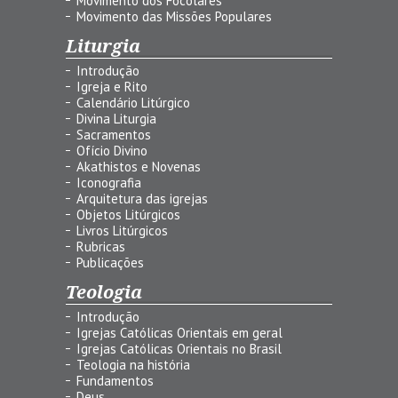
Movimento dos Focolares
Movimento das Missões Populares
Liturgia
Introdução
Igreja e Rito
Calendário Litúrgico
Divina Liturgia
Sacramentos
Ofício Divino
Akathistos e Novenas
Iconografia
Arquitetura das igrejas
Objetos Litúrgicos
Livros Litúrgicos
Rubricas
Publicações
Teologia
Introdução
Igrejas Católicas Orientais em geral
Igrejas Católicas Orientais no Brasil
Teologia na história
Fundamentos
Deus