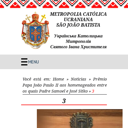
METROPOLIA CATÓLICA
UCRANIANA
SÃO JOÃO BATISTA
Українська Католицька
Митрополія
Святого Івана Христителя
MENU
Você está em:
Home
»
Noticias
»
Prêmio
Papa João Paulo II aos homenageados entre
os quais Padre Samoel e José Sitko
»
3
3