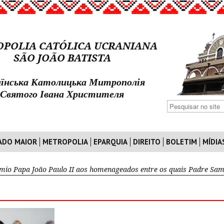
POLIA CATÓLICA UCRANIANA
SÃO JOÃO BATISTA
їнська Католицька Митрополія
Святого Івана Христителя
ADO MAIOR
METROPOLIA
EPARQUIA
DIREITO
BOLETIM
MÍDIA
mio Papa João Paulo II aos homenageados entre os quais Padre Samo