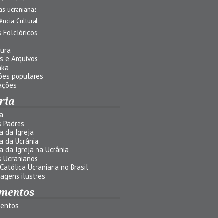
jas ucranianas
uência Cultural
 Folclóricos
a
tura
s e Arquivos
nka
ões populares
ações
ria
ia
s Padres
ia da Igreja
ia da Ucrânia
ia da Igreja na Ucrânia
s Ucranianos
 Católica Ucraniana no Brasil
agens ilustres
mentos
entos