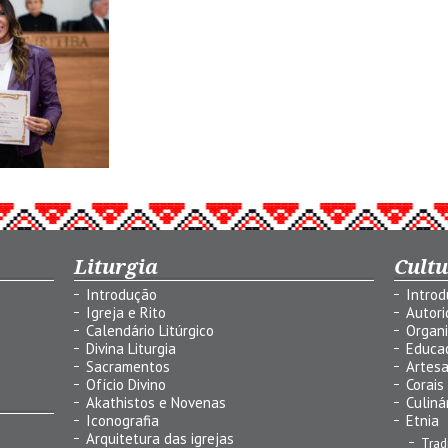
Liturgia
Cult
Introdução
Intro
Igreja e Rito
Autor
Calendário Litúrgico
Organ
Divina Liturgia
Educa
Sacramentos
Artes
Ofício Divino
Corais
Akathistos e Novenas
Culiná
Iconografia
Etnia
Arquitetura das igrejas
Trad