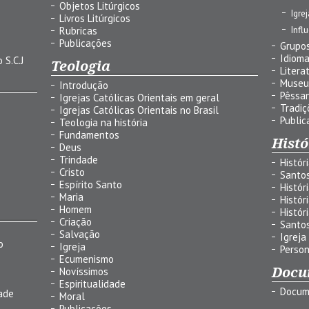
Objetos Litúrgicos
Igre
Livros Litúrgicos
Infl
Rubricas
Publicações
Grupos
Idiom
 S.C.J
Teologia
Litera
Museu
Introdução
Pêssa
Igrejas Católicas Orientais em geral
Tradiç
Igrejas Católicas Orientais no Brasil
Public
Teologia na história
Fundamentos
Histó
Deus
Trindade
Histór
Cristo
Santo
Espírito Santo
Histór
Maria
Histór
Homem
Histór
Criação
Santo
Salvação
Igreja
o
Igreja
Person
Ecumenismo
Docu
Novíssimos
Espiritualidade
Docum
ade
Moral
Publicações