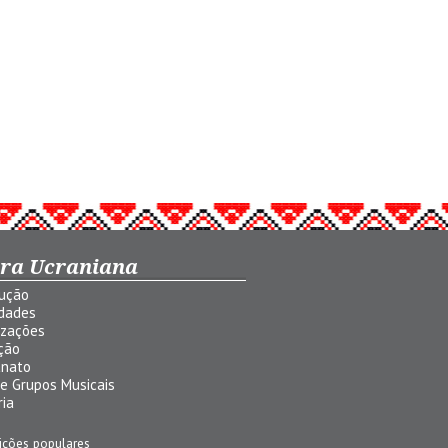
ura Ucraniana
dução
idades
izações
ção
anato
 e Grupos Musicais
ria
ições populares