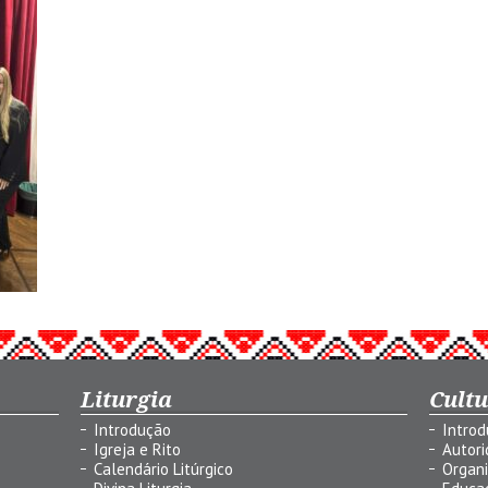
Liturgia
Cult
Introdução
Intro
Igreja e Rito
Autor
Calendário Litúrgico
Organ