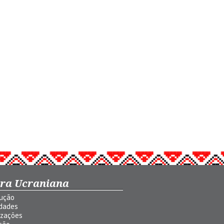
ura Ucraniana
dução
idades
izações