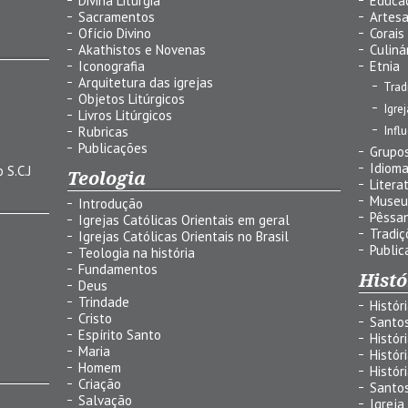
Divina Liturgia
Educa
Sacramentos
Artes
Ofício Divino
Corais
Akathistos e Novenas
Culiná
Iconografia
Etnia
Arquitetura das igrejas
Trad
Objetos Litúrgicos
Igre
Livros Litúrgicos
Infl
Rubricas
Publicações
Grupos
Idiom
 S.C.J
Teologia
Litera
Museu
Introdução
Pêssa
Igrejas Católicas Orientais em geral
Tradiç
Igrejas Católicas Orientais no Brasil
Public
Teologia na história
Fundamentos
Histó
Deus
Trindade
Histór
Cristo
Santo
Espírito Santo
Histór
Maria
Histór
Homem
Histór
Criação
Santo
Salvação
Igreja