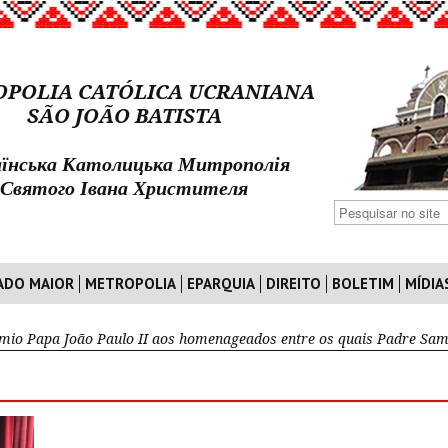
POLIA CATÓLICA UCRANIANA
SÃO JOÃO BATISTA
їнська Католицька Митрополія
Святого Івана Христителя
ADO MAIOR
METROPOLIA
EPARQUIA
DIREITO
BOLETIM
MÍDIA
mio Papa João Paulo II aos homenageados entre os quais Padre Samo