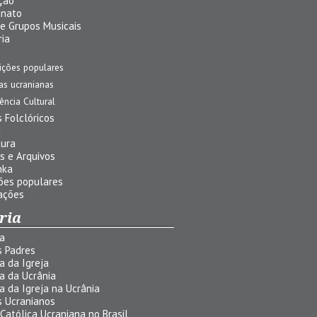
ção
anato
 e Grupos Musicais
ria
ições populares
jas ucranianas
uência Cultural
 Folclóricos
a
tura
s e Arquivos
nka
ões populares
ações
ria
ia
s Padres
ia da Igreja
ia da Ucrânia
ia da Igreja na Ucrânia
s Ucranianos
 Católica Ucraniana no Brasil