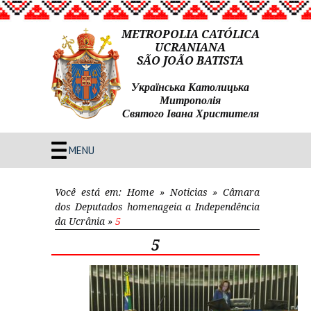
METROPOLIA CATÓLICA
UCRANIANA
SÃO JOÃO BATISTA
Українська Католицька
Митрополія
Святого Івана Христителя
MENU
Você está em:
Home
»
Noticias
»
Câmara
dos Deputados homenageia a Independência
da Ucrânia
»
5
5