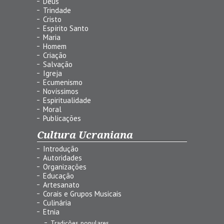
Deus
Trindade
Cristo
Espírito Santo
Maria
Homem
Criação
Salvação
Igreja
Ecumenismo
Novíssimos
Espiritualidade
Moral
Publicações
Cultura Ucraniana
Introdução
Autoridades
Organizações
Educação
Artesanato
Corais e Grupos Musicais
Culinária
Etnia
Tradições populares