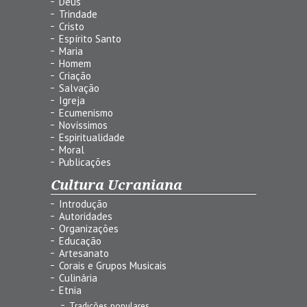
Deus
Trindade
Cristo
Espírito Santo
Maria
Homem
Criação
Salvação
Igreja
Ecumenismo
Novíssimos
Espiritualidade
Moral
Publicações
Cultura Ucraniana
Introdução
Autoridades
Organizações
Educação
Artesanato
Corais e Grupos Musicais
Culinária
Etnia
Tradições populares