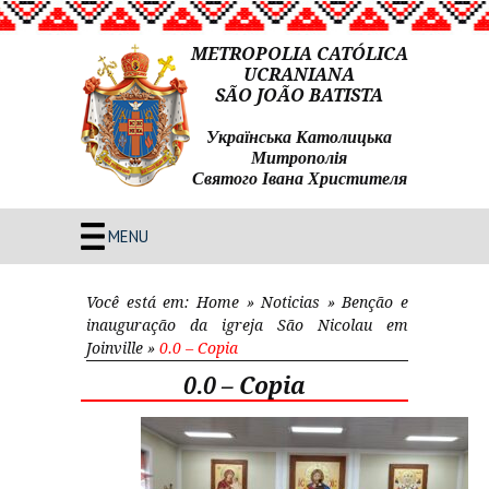
METROPOLIA CATÓLICA
UCRANIANA
SÃO JOÃO BATISTA
Українська Католицька
Митрополія
Святого Івана Христителя
MENU
Você está em:
Home
»
Noticias
»
Benção e
inauguração da igreja São Nicolau em
Joinville
»
0.0 – Copia
0.0 – Copia