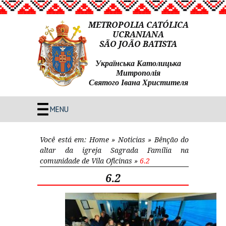
METROPOLIA CATÓLICA
UCRANIANA
SÃO JOÃO BATISTA
Українська Католицька
Митрополія
Святого Івана Христителя
MENU
Você está em:
Home
»
Noticias
»
Bênção do
altar da igreja Sagrada Família na
comunidade de Vila Oficinas
»
6.2
6.2