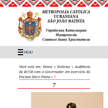
METROPOLIA CATÓLICA
UCRANIANA
SÃO JOÃO BATISTA
Українська Католицька
Митрополія
Святого Івана Христителя
MENU
Você está em:
Home
»
Noticias
»
Audiência
da RCUB com o Governador em exercício do
Paraná Darci Piana
»
7
7