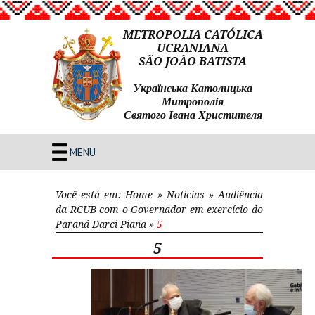
METROPOLIA CATÓLICA
UCRANIANA
SÃO JOÃO BATISTA
Українська Католицька
Митрополія
Святого Івана Христителя
MENU
Você está em:
Home
»
Noticias
»
Audiência
da RCUB com o Governador em exercício do
Paraná Darci Piana
»
5
5