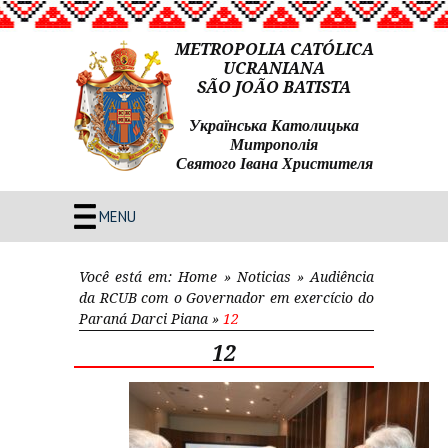
METROPOLIA CATÓLICA
UCRANIANA
SÃO JOÃO BATISTA
Українська Католицька
Митрополія
Святого Івана Христителя
MENU
Você está em:
Home
»
Noticias
»
Audiência
da RCUB com o Governador em exercício do
Paraná Darci Piana
»
12
12