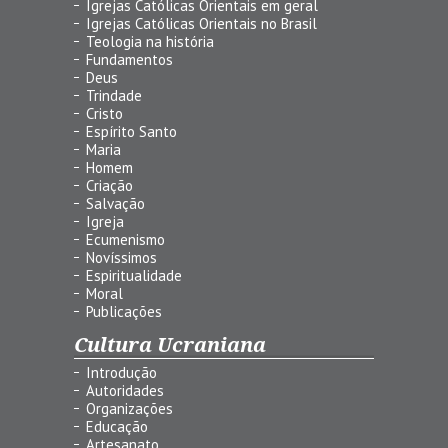
Igrejas Católicas Orientais em geral
Igrejas Católicas Orientais no Brasil
Teologia na história
Fundamentos
Deus
Trindade
Cristo
Espírito Santo
Maria
Homem
Criação
Salvação
Igreja
Ecumenismo
Novíssimos
Espiritualidade
Moral
Publicações
Cultura Ucraniana
Introdução
Autoridades
Organizações
Educação
Artesanato