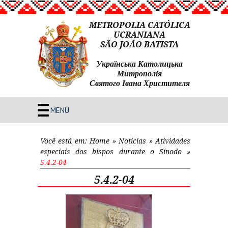
METROPOLIA CATÓLICA
UCRANIANA
SÃO JOÃO BATISTA
Українська Католицька
Митрополія
Святого Івана Христителя
MENU
Você está em:
Home
»
Noticias
»
Atividades
especiais dos bispos durante o Sínodo
»
5.4.2-04
5.4.2-04