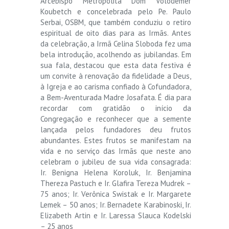
Arcebispo Metropolita Dom Volodemer
Koubetch e concelebrada pelo Pe. Paulo
Serbai, OSBM, que também conduziu o retiro
espiritual de oito dias para as Irmãs. Antes
da celebração, a Irmã Celina Sloboda fez uma
bela introdução, acolhendo as jubilandas. Em
sua fala, destacou que esta data festiva é
um convite à renovação da fidelidade a Deus,
à Igreja e ao carisma confiado à Cofundadora,
a Bem-Aventurada Madre Josafata. É dia para
recordar com gratidão o início da
Congregação e reconhecer que a semente
lançada pelos fundadores deu frutos
abundantes. Estes frutos se manifestam na
vida e no serviço das Irmãs que neste ano
celebram o jubileu de sua vida consagrada:
Ir. Benigna Helena Koroluk, Ir. Benjamina
Thereza Pastuch e Ir. Glafira Tereza Mudrek –
75 anos; Ir. Verônica Swistak e Ir. Margarete
Lemek – 50 anos; Ir. Bernadete Karabinoski, Ir.
Elizabeth Artin e Ir. Laressa Slauca Kodelski
– 25 anos