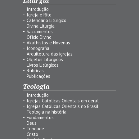
Liturgia
Introdução
Igreja e Rito
Calendário Litúrgico
Divina Liturgia
Sacramentos
Ofício Divino
Akathistos e Novenas
Iconografia
Arquitetura das igrejas
Objetos Litúrgicos
Livros Litúrgicos
Rubricas
Publicações
Teologia
Introdução
Igrejas Católicas Orientais em geral
Igrejas Católicas Orientais no Brasil
Teologia na história
Fundamentos
Deus
Trindade
Cristo