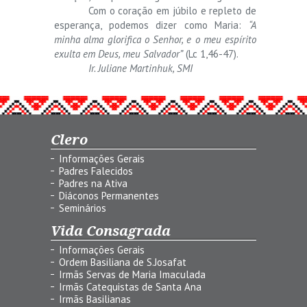
Com o coração em júbilo e repleto de
esperança, podemos dizer como Maria:
“A
minha alma glorifica o Senhor, e o meu espírito
exulta em Deus, meu Salvador”
(Lc 1,46-47).
Ir. Juliane Martinhuk, SMI
Clero
Informações Gerais
Padres Falecidos
Padres na Ativa
Diáconos Permanentes
Seminários
Vida Consagrada
Informações Gerais
Ordem Basiliana de S.Josafat
Irmãs Servas de Maria Imaculada
Irmãs Catequistas de Santa Ana
Irmãs Basilianas