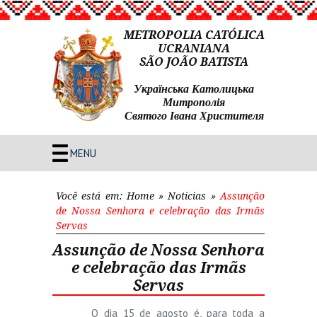
METROPOLIA CATÓLICA
UCRANIANA
SÃO JOÃO BATISTA
Українська Католицька
Митрополія
Святого Івана Христителя
MENU
Você está em:
Home
»
Noticias
»
Assunção
de Nossa Senhora e celebração das Irmãs
Servas
Assunção de Nossa Senhora
e celebração das Irmãs
Servas
O dia 15 de agosto é, para toda a