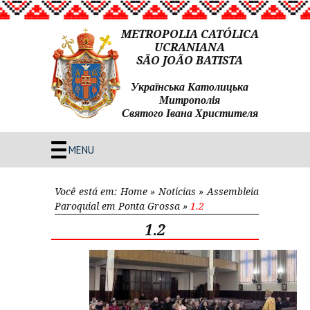
METROPOLIA CATÓLICA
UCRANIANA
SÃO JOÃO BATISTA
Українська Католицька
Митрополія
Святого Івана Христителя
MENU
Você está em:
Home
»
Noticias
»
Assembleia
Paroquial em Ponta Grossa
»
1.2
1.2