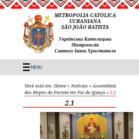
METROPOLIA CATÓLICA
UCRANIANA
SÃO JOÃO BATISTA
Українська Католицька
Митрополія
Святого Івана Христителя
MENU
Você está em:
Home
»
Noticias
»
Assembleia
dos Bispos do Paraná em Foz do Iguaçu
»
2.1
2.1