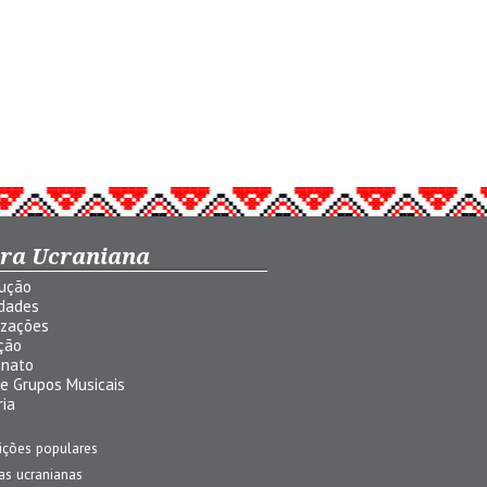
ura Ucraniana
dução
idades
izações
ção
anato
 e Grupos Musicais
ria
ições populares
jas ucranianas