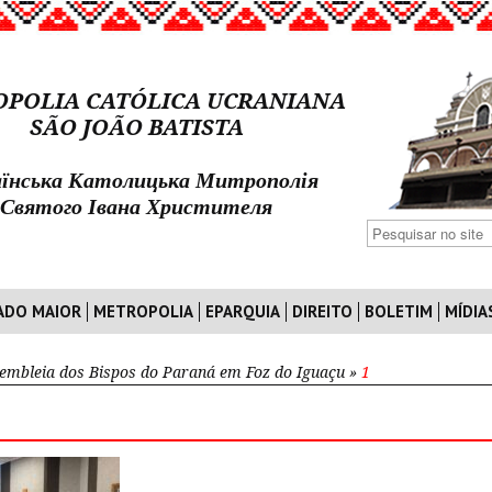
POLIA CATÓLICA UCRANIANA
SÃO JOÃO BATISTA
їнська Католицька Митрополія
Святого Івана Христителя
ADO MAIOR
METROPOLIA
EPARQUIA
DIREITO
BOLETIM
MÍDIA
embleia dos Bispos do Paraná em Foz do Iguaçu
»
1