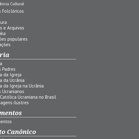
uência Cultural
 Folclóricos
a
tura
s e Arquivos
nka
ões populares
ações
ria
ia
s Padres
ia da Igreja
ia da Ucrânia
ia da Igreja na Ucrânia
s Ucranianos
 Católica Ucraniana no Brasil
agens ilustres
mentos
entos
to Canônico