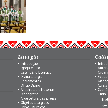
Liturgia
Cult
Introdução
Intro
Igreja e Rito
Autor
Calendário Litúrgico
Organ
Divina Liturgia
Educa
Sacramentos
Artes
Ofício Divino
Corais
Akathistos e Novenas
Culiná
Iconografia
Etnia
Arquitetura das igrejas
Trad
Objetos Litúrgicos
Igre
Livros Litúrgicos