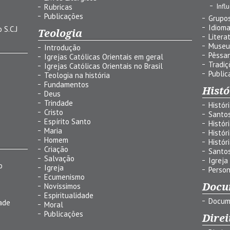
Infl
Rubricas
Publicações
Grupos
Idiom
 S.C.J
Teologia
Litera
Museu
Introdução
Pêssa
Igrejas Católicas Orientais em geral
Tradiç
Igrejas Católicas Orientais no Brasil
Public
Teologia na história
Fundamentos
Histó
Deus
Trindade
Histór
Cristo
Santo
Espírito Santo
Histór
Maria
Histór
Homem
Histór
Criação
Santo
Salvação
Igreja
o
Igreja
Person
Ecumenismo
Docu
Novíssimos
Espiritualidade
Docum
ade
Moral
Publicações
Direi