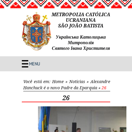
METROPOLIA CATÓLICA
UCRANIANA
SÃO JOÃO BATISTA
Українська Католицька
Митрополія
Святого Івана Христителя
MENU
Você está em:
Home
»
Noticias
»
Alexandre
Hanchuck é o novo Padre da Eparquia
»
26
26