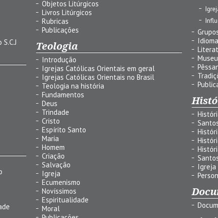
Objetos Litúrgicos
Igre
Livros Litúrgicos
Infl
Rubricas
Publicações
Grupos
Idiom
 S.C.J
Teologia
Litera
Museu
Introdução
Pêssa
Igrejas Católicas Orientais em geral
Tradiç
Igrejas Católicas Orientais no Brasil
Public
Teologia na história
Fundamentos
Histó
Deus
Trindade
Histór
Cristo
Santo
Espírito Santo
Histór
Maria
Histór
Homem
Histór
Criação
Santo
Salvação
Igreja
o
Igreja
Person
Ecumenismo
Docu
Novíssimos
Espiritualidade
Docum
ade
Moral
Publicações