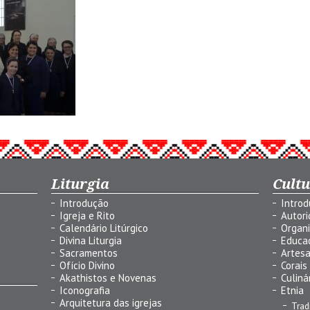
Liturgia
Cult
Introdução
Intro
Igreja e Rito
Autor
Calendário Litúrgico
Organ
Divina Liturgia
Educa
Sacramentos
Artes
Ofício Divino
Corais
Akathistos e Novenas
Culiná
Iconografia
Etnia
Arquitetura das igrejas
Trad