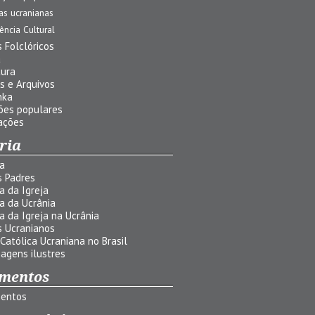
jas ucranianas
uência Cultural
 Folclóricos
a
tura
s e Arquivos
nka
ões populares
ações
ria
ia
s Padres
ia da Igreja
ia da Ucrânia
ia da Igreja na Ucrânia
s Ucranianos
 Católica Ucraniana no Brasil
agens ilustres
mentos
entos