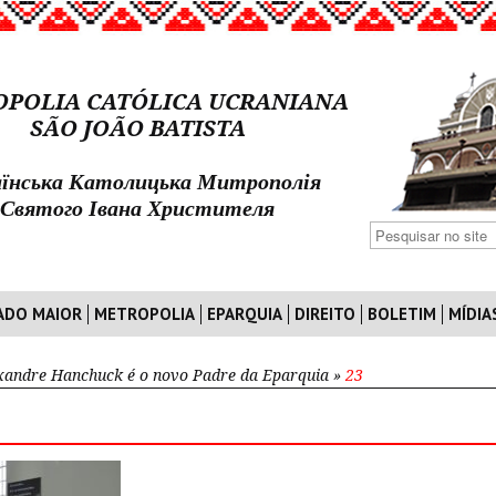
POLIA CATÓLICA UCRANIANA
SÃO JOÃO BATISTA
їнська Католицька Митрополія
Святого Івана Христителя
ADO MAIOR
METROPOLIA
EPARQUIA
DIREITO
BOLETIM
MÍDIA
xandre Hanchuck é o novo Padre da Eparquia
»
23