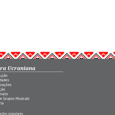
ura Ucraniana
dução
idades
izações
ção
anato
 e Grupos Musicais
ria
ições populares