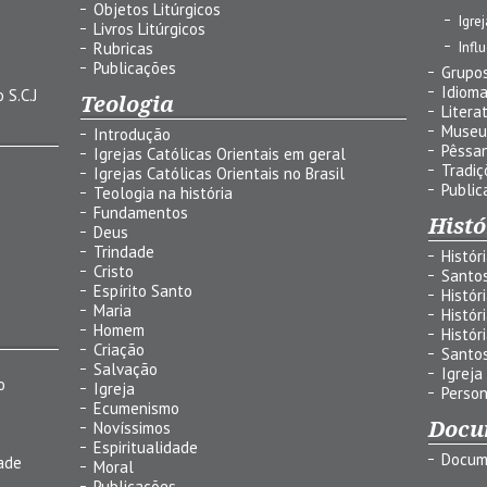
Objetos Litúrgicos
Igre
Livros Litúrgicos
Infl
Rubricas
Publicações
Grupos
Idiom
 S.C.J
Teologia
Litera
Museu
Introdução
Pêssa
Igrejas Católicas Orientais em geral
Tradiç
Igrejas Católicas Orientais no Brasil
Public
Teologia na história
Fundamentos
Histó
Deus
Trindade
Histór
Cristo
Santo
Espírito Santo
Histór
Maria
Histór
Homem
Histór
Criação
Santo
Salvação
Igreja
o
Igreja
Person
Ecumenismo
Docu
Novíssimos
Espiritualidade
Docum
ade
Moral
Publicações