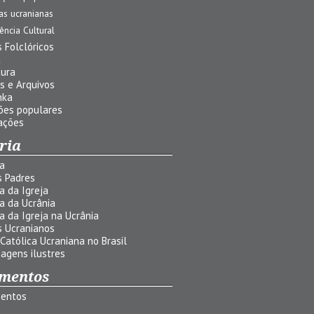
jas ucranianas
uência Cultural
 Folclóricos
a
tura
s e Arquivos
nka
ões populares
ações
ria
ia
s Padres
ia da Igreja
ia da Ucrânia
ia da Igreja na Ucrânia
s Ucranianos
 Católica Ucraniana no Brasil
agens ilustres
mentos
entos