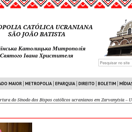
POLIA CATÓLICA UCRANIANA
SÃO JOÃO BATISTA
їнська Католицька Митрополія
Святого Івана Христителя
ADO MAIOR
METROPOLIA
EPARQUIA
DIREITO
BOLETIM
MÍDIA
rtura do Sínodo dos Bispos católicos ucranianos em Zarvanytsia – U