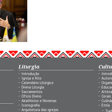
Liturgia
Cult
Introdução
Intro
Igreja e Rito
Autor
Calendário Litúrgico
Organ
Divina Liturgia
Educa
Sacramentos
Artes
Ofício Divino
Corais
Akathistos e Novenas
Culiná
Iconografia
Etnia
Arquitetura das igrejas
Trad