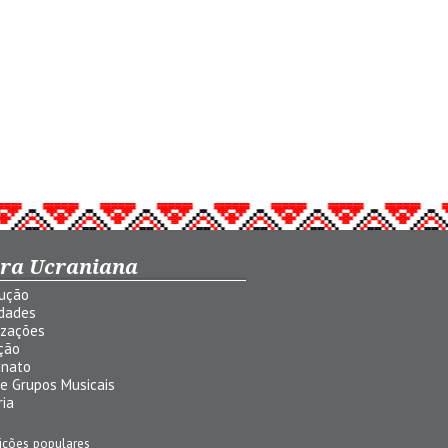
ura Ucraniana
dução
idades
izações
ção
anato
 e Grupos Musicais
ria
ições populares