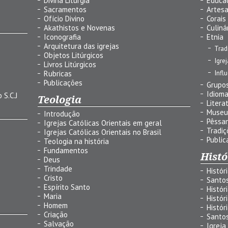
Divina Liturgia
Educa
Sacramentos
Artes
Ofício Divino
Corais
Akathistos e Novenas
Culiná
Iconografia
Etnia
Arquitetura das igrejas
Trad
Objetos Litúrgicos
Igre
Livros Litúrgicos
Infl
Rubricas
Publicações
Grupos
Idiom
 S.C.J
Teologia
Litera
Museu
Introdução
Pêssa
Igrejas Católicas Orientais em geral
Tradiç
Igrejas Católicas Orientais no Brasil
Public
Teologia na história
Fundamentos
Histó
Deus
Trindade
Histór
Cristo
Santo
Espírito Santo
Histór
Maria
Histór
Homem
Histór
Criação
Santo
Salvação
Igreja