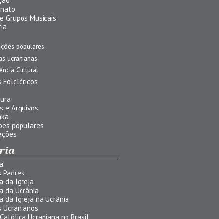
ção
anato
 e Grupos Musicais
ria
ições populares
jas ucranianas
uência Cultural
 Folclóricos
a
tura
s e Arquivos
nka
ões populares
ações
ria
ia
s Padres
ia da Igreja
ia da Ucrânia
ia da Igreja na Ucrânia
s Ucranianos
 Católica Ucraniana no Brasil