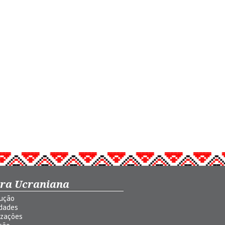
ura Ucraniana
dução
idades
izações