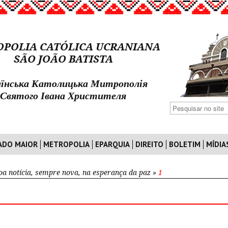
POLIA CATÓLICA UCRANIANA
SÃO JOÃO BATISTA
їнська Католицька Митрополія
Святого Івана Христителя
ADO MAIOR
METROPOLIA
EPARQUIA
DIREITO
BOLETIM
MÍDIA
oa notícia, sempre nova, na esperança da paz
»
1