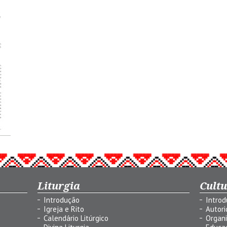
Liturgia
Cult
Introdução
Intro
Igreja e Rito
Autor
Calendário Litúrgico
Organ