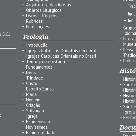
Arquitetura das igrejas
Trad
Objetos Litúrgicos
Igre
Livros Litúrgicos
Infl
Rubricas
Publicações
Grupos
Idiom
 S.C.J
Teologia
Litera
Museu
Introdução
Pêssa
Igrejas Católicas Orientais em geral
Tradiç
Igrejas Católicas Orientais no Brasil
Public
Teologia na história
Fundamentos
Histó
Deus
Trindade
Histór
Cristo
Santo
Espírito Santo
Histór
Maria
Histór
Homem
Histór
Criação
Santo
Salvação
Igreja
o
Igreja
Person
Ecumenismo
Docu
Novíssimos
Espiritualidade
Docum