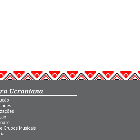
ura Ucraniana
dução
idades
izações
ção
anato
 e Grupos Musicais
ria