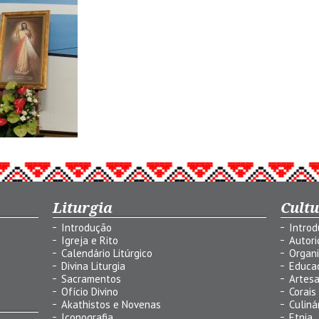
Liturgia
Cult
Introdução
Intro
Igreja e Rito
Autor
Calendário Litúrgico
Organ
Divina Liturgia
Educa
Sacramentos
Artes
Ofício Divino
Corais
Akathistos e Novenas
Culiná
Iconografia
Etnia