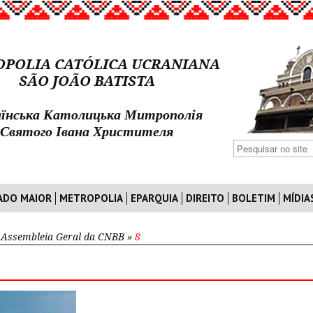
POLIA CATÓLICA UCRANIANA
SÃO JOÃO BATISTA
їнська Католицька Митрополія
Святого Івана Христителя
ADO MAIOR
METROPOLIA
EPARQUIA
DIREITO
BOLETIM
MÍDIA
 Assembleia Geral da CNBB
»
8