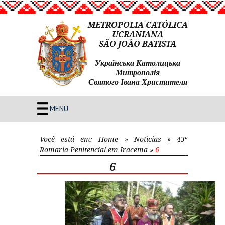
METROPOLIA CATÓLICA
UCRANIANA
SÃO JOÃO BATISTA
Українська Католицька
Митрополія
Святого Івана Христителя
MENU
Você está em:
Home
»
Noticias
»
43ª
Romaria Penitencial em Iracema
»
6
6