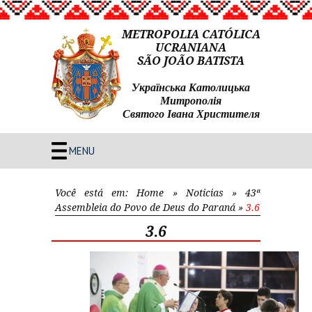
METROPOLIA CATÓLICA
UCRANIANA
SÃO JOÃO BATISTA
Українська Католицька
Митрополія
Святого Івана Христителя
MENU
Você está em:
Home
»
Noticias
»
43ª
Assembleia do Povo de Deus do Paraná
»
3.6
3.6