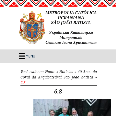
METROPOLIA CATÓLICA
UCRANIANA
SÃO JOÃO BATISTA
Українська Католицька
Митрополія
Святого Івана Христителя
MENU
Você está em:
Home
»
Noticias
»
40 Anos do
Coral da Arquicatedral São João batista
»
6.8
6.8