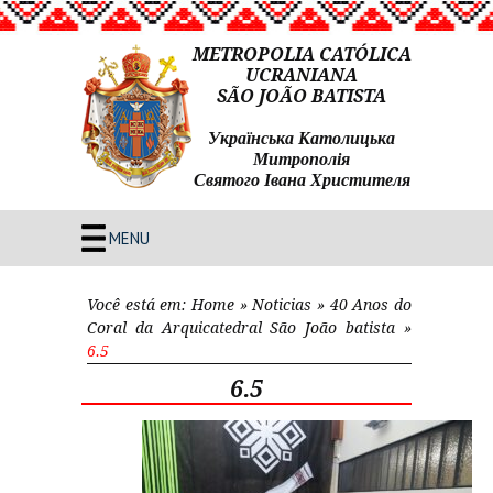
METROPOLIA CATÓLICA
UCRANIANA
SÃO JOÃO BATISTA
Українська Католицька
Митрополія
Святого Івана Христителя
MENU
Você está em:
Home
»
Noticias
»
40 Anos do
Coral da Arquicatedral São João batista
»
6.5
6.5