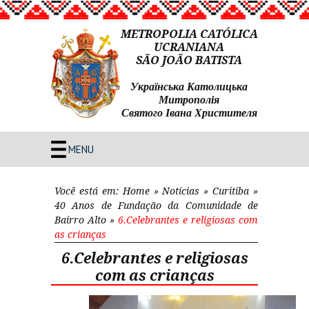
METROPOLIA CATÓLICA
UCRANIANA
SÃO JOÃO BATISTA
Українська Католицька
Митрополія
Святого Івана Христителя
MENU
Você está em:
Home
»
Noticias
»
Curitiba
»
40 Anos de Fundação da Comunidade de
Bairro Alto
»
6.Celebrantes e religiosas com
as crianças
6.Celebrantes e religiosas
com as crianças