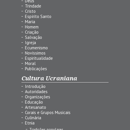
Deus
Trindade
Cristo
Espírito Santo
Maria
Homem
Criação
Salvação
Igreja
Ecumenismo
Novíssimos
Espiritualidade
Moral
Publicações
Cultura Ucraniana
Introdução
Autoridades
Organizações
Educação
Artesanato
Corais e Grupos Musicais
Culinária
Etnia
Tradições populares