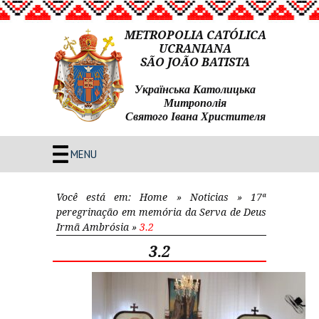
METROPOLIA CATÓLICA
UCRANIANA
SÃO JOÃO BATISTA
Українська Католицька
Митрополія
Святого Івана Христителя
MENU
Você está em:
Home
»
Noticias
»
17ª
peregrinação em memória da Serva de Deus
Irmã Ambrósia
»
3.2
3.2