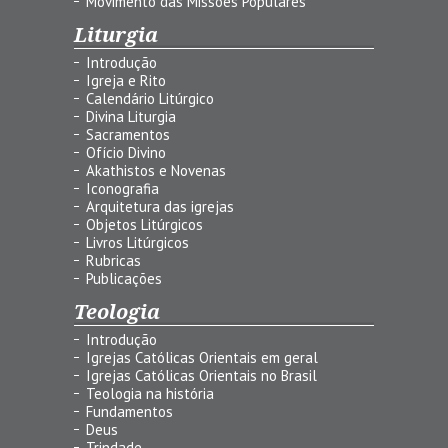
Movimento das Missões Populares
Liturgia
Introdução
Igreja e Rito
Calendário Litúrgico
Divina Liturgia
Sacramentos
Ofício Divino
Akathistos e Novenas
Iconografia
Arquitetura das igrejas
Objetos Litúrgicos
Livros Litúrgicos
Rubricas
Publicações
Teologia
Introdução
Igrejas Católicas Orientais em geral
Igrejas Católicas Orientais no Brasil
Teologia na história
Fundamentos
Deus
Trindade