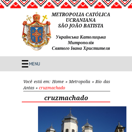
METROPOLIA CATÓLICA
UCRANIANA
SÃO JOÃO BATISTA
Українська Католицька
Митрополія
Святого Івана Христителя
MENU
Você está em:
Home
»
Metropolia
»
Rio das
Antas
»
cruzmachado
cruzmachado