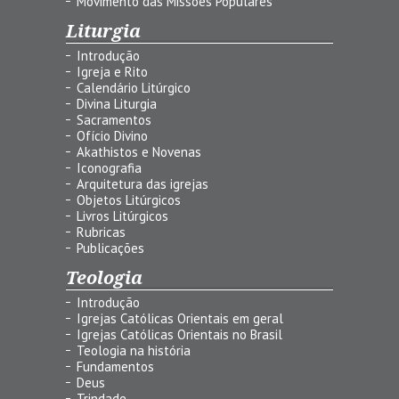
Movimento das Missões Populares
Liturgia
Introdução
Igreja e Rito
Calendário Litúrgico
Divina Liturgia
Sacramentos
Ofício Divino
Akathistos e Novenas
Iconografia
Arquitetura das igrejas
Objetos Litúrgicos
Livros Litúrgicos
Rubricas
Publicações
Teologia
Introdução
Igrejas Católicas Orientais em geral
Igrejas Católicas Orientais no Brasil
Teologia na história
Fundamentos
Deus
Trindade