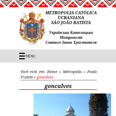
METROPOLIA CATÓLICA
UCRANIANA
SÃO JOÃO BATISTA
Українська Католицька
Митрополія
Святого Івана Христителя
MENU
Você está em:
Home
»
Metropolia
»
Paulo
Frontin
»
goncalves
goncalves