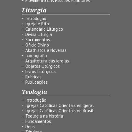
Movimento das Missões Populares
Liturgia
Introdução
Igreja e Rito
Calendário Litúrgico
Divina Liturgia
Sacramentos
Ofício Divino
Akathistos e Novenas
Iconografia
Arquitetura das igrejas
Objetos Litúrgicos
Livros Litúrgicos
Rubricas
Publicações
Teologia
Introdução
Igrejas Católicas Orientais em geral
Igrejas Católicas Orientais no Brasil
Teologia na história
Fundamentos
Deus
Trindade