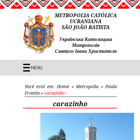
METROPOLIA CATÓLICA
UCRANIANA
SÃO JOÃO BATISTA
Українська Католицька
Митрополія
Святого Івана Христителя
MENU
Você está em:
Home
»
Metropolia
»
Paulo
Frontin
»
carazinho
carazinho