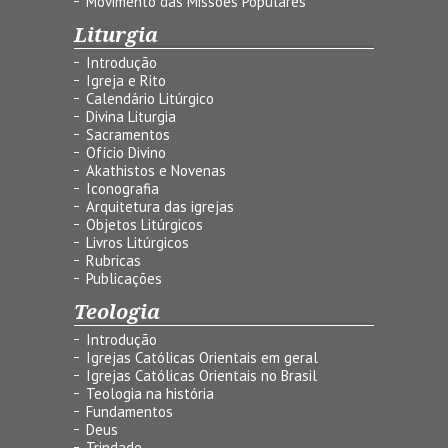
Movimento das Missões Populares
Liturgia
Introdução
Igreja e Rito
Calendário Litúrgico
Divina Liturgia
Sacramentos
Ofício Divino
Akathistos e Novenas
Iconografia
Arquitetura das igrejas
Objetos Litúrgicos
Livros Litúrgicos
Rubricas
Publicações
Teologia
Introdução
Igrejas Católicas Orientais em geral
Igrejas Católicas Orientais no Brasil
Teologia na história
Fundamentos
Deus
Trindade