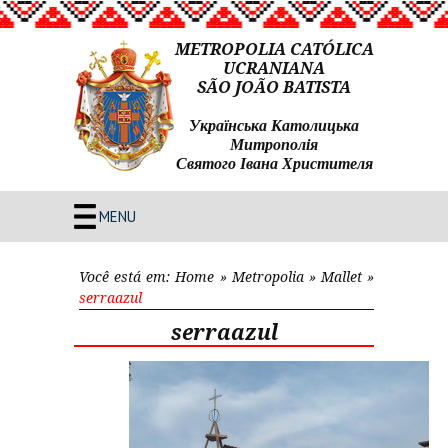
METROPOLIA CATÓLICA
UCRANIANA
SÃO JOÃO BATISTA
Українська Католицька
Митрополія
Святого Івана Христителя
MENU
Você está em:
Home
»
Metropolia
»
Mallet
»
serraazul
serraazul