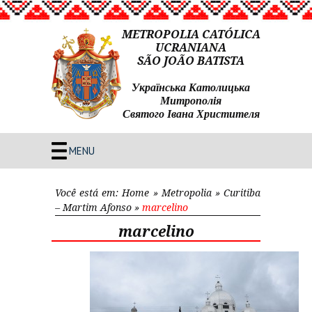
METROPOLIA CATÓLICA
UCRANIANA
SÃO JOÃO BATISTA
Українська Католицька
Митрополія
Святого Івана Христителя
MENU
Você está em:
Home
»
Metropolia
»
Curitiba
– Martim Afonso
»
marcelino
marcelino