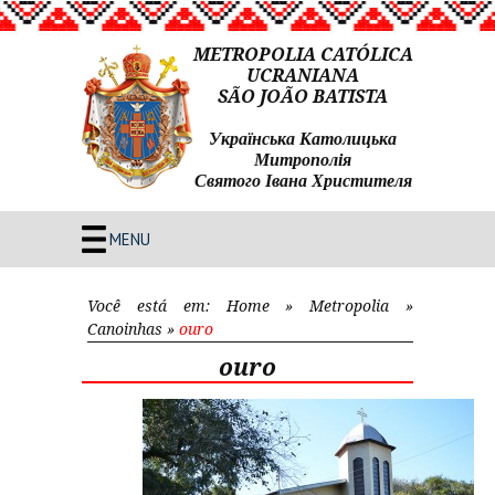
METROPOLIA CATÓLICA
UCRANIANA
SÃO JOÃO BATISTA
Українська Католицька
Митрополія
Святого Івана Христителя
MENU
Você está em:
Home
»
Metropolia
»
Canoinhas
»
ouro
ouro