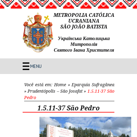
METROPOLIA CATÓLICA
UCRANIANA
SÃO JOÃO BATISTA
Українська Католицька
Митрополія
Святого Івана Христителя
MENU
Você está em:
Home
»
Eparquia Sufragânea
»
Prudentópolis – São Josafat
»
1.5.11-37 São
Pedro
1.5.11-37 São Pedro