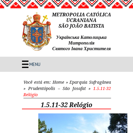
METROPOLIA CATÓLICA
UCRANIANA
SÃO JOÃO BATISTA
Українська Католицька
Митрополія
Святого Івана Христителя
MENU
Você está em:
Home
»
Eparquia Sufragânea
»
Prudentópolis – São Josafat
»
1.5.11-32
Relógio
1.5.11-32 Relógio