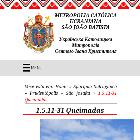
METROPOLIA CATÓLICA
UCRANIANA
SÃO JOÃO BATISTA
Українська Католицька
Митрополія
Святого Івана Христителя
MENU
Você está em:
Home
»
Eparquia Sufragânea
»
Prudentópolis – São Josafat
»
1.5.11-31
Queimadas
1.5.11-31 Queimadas